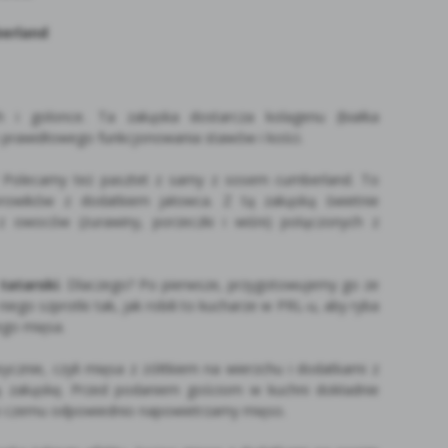
berland
h i golonce. Ta zakąska dostarcza kolagenu (białka
o prawidłowego funkcjonowania stawów i kości.
? Polecamy też pasztet z sarny z sosem cumberland. To
borowików z dodatkiem jałowca. Z tą zakąską świetnie
z owoców (żurawiny, porzeczki i wiśni) połączonych z
tatarski
. Dlaczego? Po pierwsze, przygotowujemy go ze
ego szprotki tak, jak robili to kucharze w PRL-u, aby ryba
ego mięsa.
sycznie, czyli mięsa z żółtkiem na wierzchu i dodatkami z
 zakąskę. Przed podaniem gościom w kuchni dokładnie
ki czemu odpowiednio napowietrzamy mięso.