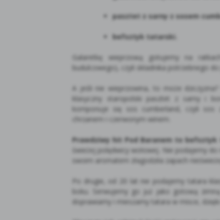
pasztet z sarny z sosem cum
befsztyk tatarski.
Galaretkę wieprzową gotujemy na ratkac
budulcowego), czyli składnika potrzebnego d
A jeśli nie wieprzowina, to może dziczyzna
klasyczny staropolski pasztet z sarny i 
komponuje się sos cumberland, czyli sos 
chrzanem i czerwonym winem.
Prawdziwy hit Pod Baranem to befsztyk 
świeżej polędwicy wołowej. Nie podajemy do ni
swoim aromatem złagodziła zapach nieśwież
Po drugie, od 20 lat nie podajemy tatara kla
boku. Serwujemy go już jako gotową zimną
doprawiamy i mieszamy tatara w misce, dzię