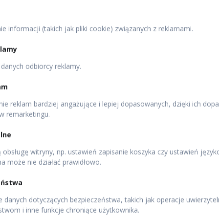
 informacji (takich jak pliki cookie) związanych z reklamami.
sek z ryb i mięsa: wieprzowego, drobiowego, wołowego i
klamy
 danych odbiorcy reklamy.
 Pod Baranem?
lam
, śledzia i węgorza. Wybraliśmy te gatunki, ponieważ
. A ponadto nie są zanieczyszczone toksynami, metalami
ie reklam bardziej angażujące i lepiej dopasowanych, dzięki ich do
 w remarketingu.
lne
obsługę witryny, np. ustawień zapisanie koszyka czy ustawień języ
na może nie działać prawidłowo.
eństwa
 danych dotyczących bezpieczeństwa, takich jak operacje uwierzyteln
stwom i inne funkcje chroniące użytkownika.