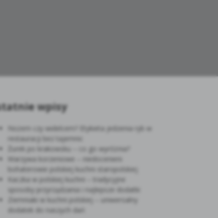
tatnie wpisy
Nożem czy widelcem? Etykieta jedzenia ryb w
restauracji bez tajemnic
Żurek po krakowsku – co go wyróżnia?
Warzywa korzeniowe – niedocenieni
bohaterowie polskiej kuchni staropolskiej
Kaczka w polskiej kuchni – tradycyjne
sposoby przyrządzania i najlepsze dodatki
Ziemniaki w kuchni polskiej – uniwersalny
dodatek do naszych dań