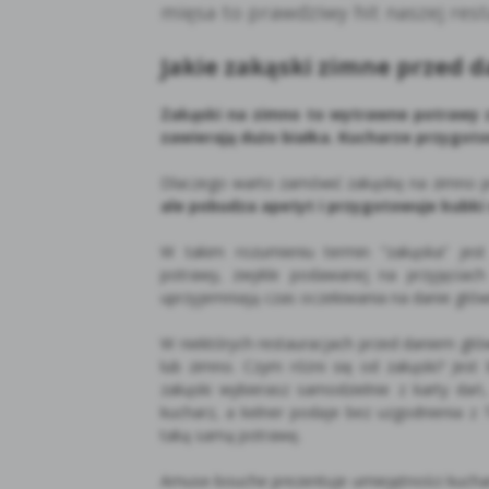
mięsa to prawdziwy hit naszej rest
Jakie zakąski zimne przed
Zakąski na zimno to wytrawne potrawy z
zawierają dużo białka. Kucharze przygoto
Dlaczego warto zamówić zakąskę na zimno 
ale pobudza apetyt i przygotowuje kubki
W takim rozumieniu termin “zakąska” jest s
potrawy, zwykle podawanej na przyjęciach i
uprzyjemniają czas oczekiwania na danie główn
W niektórych restauracjach przed daniem głów
lub zimno. Czym różni się od zakąski? Jest
zakąski wybierasz samodzielnie z karty dań
kucharz, a kelner podaje bez uzgodnienia z
taką samą potrawę.
Amuse-bouche prezentuje umiejętności kucha