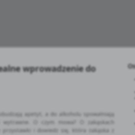
Os
dealne wprowadzenie do
udzają apetyt, a do alkoholu spowalniają
e i wytrawne. O czym mowa? O zakąskach
 przystawki i dowiedz się, która zakąska z