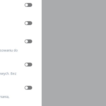
pasowaniu do
kowych. Bez
iania,