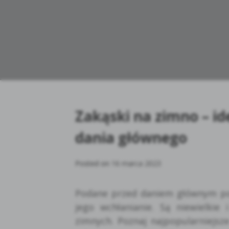
Zakąski na zimno – i
dania głównego
Posted on
16 marca 2023
Podane przed daniem głównym pob
jego wchłanianie. Są niewielki
zimnych. Poznaj najpopularniejsze