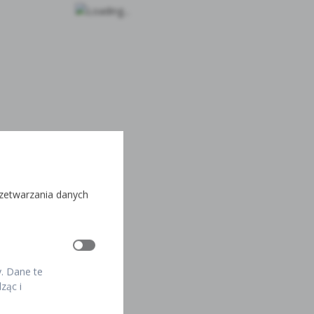
rzetwarzania danych
y. Dane te
ząc i