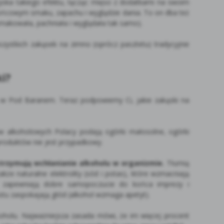
zyska takiego efektu, łącząc mięso z dodatkami na swoim
końcowym smaku, zapachu i wyglądzie dania. To on dba też
makowała, pachniała i wyglądała tak samo).
szystkich zakąsek na zimno (oprócz pasztetu) tradycyjnie
i?
 w Pod Baranem. Teraz podpowiemy Ci, jakie zakąski na
 alkoholowych Polacy podają ogórki małosolne, ogórki
 produktów nie jest przypadkowy.
strzymują wchłanianie alkoholu w organizmie.
Tłumią
kże naturalne elektrolity (sód i potas), które wzmacniają
c zapewniają dobre samopoczucie do końca imprezy i
stu zaspokajają głód (alkohol wzmaga apetyt).
holu. Najważniejsza zasada mówi, że im więcej procent