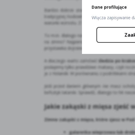
Dane profilujące
Bardzo dobrze znamy producentów, od któr
tradycyjnej hodowli w Zawoi pod Babią Górą
Włącza zapisywanie d
warunki wzrostu. Z firmą Pstrąg Zawojski wspó
Zaa
To m.in. dlatego nasz pstrąg marynowany w 
na zimno? Najpierw smażymy rybę, a potem
przystawka dojrzewa ok. 3 dni, zanim trafi na t
A dlaczego warto zamówić
śledzia po krak
podajemy tylko prawdziwe matiasy, czyli roc
je z Holandii. W porównaniu z podróbkami struk
Jeśli przed daniem głównym nie masz ocho
befsztyk tatarski. Sprawdź, dlatego to hit nasze
Jakie zakąski z mięsa zjeść
Zimne zakąski z mięsa, które zjesz w Pod
galaretka wieprzowa lub dro