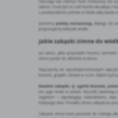
Dlaczego tak robimy? Gość restauracji nie u
talerzu. Poza tym to szef kuchni decyduje o 
o powtarzalność potraw w lokalu (aby każda s
Jesteśmy
polską restauracją
, dlatego do w
proponujemy kieliszek wódki.
Jakie zakąski zimne do wódk
Już wiesz, jakie przystawki możesz zamówić
zimno podać do alkoholu w domu.
Najczęściej do wysokoprocentowych napojów
kiszone, grzybki i śledzie w occie. Wybór tych
Kwaśne zakąski, tj. ogórki kiszone, pow
też jego smak w ustach. Kiszonki zawierają ta
organizm i zapobiegają odwodnieniu, wię
kolejnego dnia. Ponadto zimne zakąski po pro
Zakąska zimna musi pasować do rodzaju alko