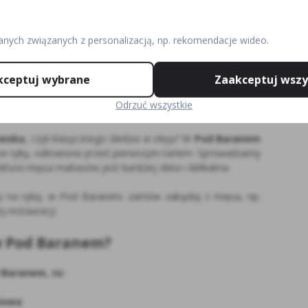
ych kupujemy ryby. Na przykład pstrąga sprowadzamy z
, gdzie podgatunek tęczowy i potokowy mają komfortowe
anych związanych z personalizacją, np. rekomendacje wideo.
łpracujemy już od wielu, wielu lat.
kceptuj wybrane
Zaakceptuj wszy
occie ma wyjątkowy smak. Jak przygotowujemy tę zakąskę
 układamy ją w słoikach z marynatą. Tak przygotowana
Odrzuć wszystkie
alerze gości restauracji.
owsku
, czyli klasycznego śledzia w oleju? W
Pod Baranem
zne ryby, odłowione przed pierwszym tarłem. Sprowadzamy
tura mięsa matiasów jest bardziej zbita i delikatna.
ty na rybę, w Pod Baranem zamów zakąskę z mięsa, np.
j restauracji.
 w Pod Baranem?
 Baranem, to:
biowa