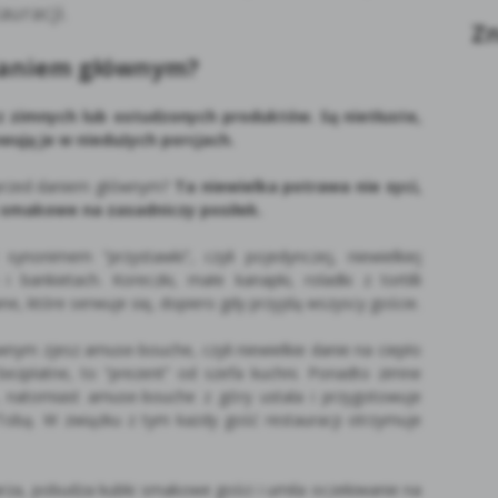
auracji.
Zn
 daniem głównym?
 zimnych lub ostudzonych produktów. Są nietłuste,
wują je w niedużych porcjach.
przed daniem głównym?
Ta niewielka potrawa nie syci,
 smakowe na zasadniczy posiłek.
ynonimem “przystawki”, czyli pojedynczej, niewielkiej
 bankietach. Koreczki, małe kanapki, roladki z tortilli
e, które serwuje się, dopiero gdy przyjdą wszyscy goście.
nym zjesz amuse-bouche, czyli niewielkie danie na ciepło
 bezpłatne, to “prezent” od szefa kuchni. Ponadto zimne
, natomiast amuse-bouche z góry ustala i przygotowuje
 Tobą. W związku z tym każdy gość restauracji otrzymuje
rza, pobudza kubki smakowe gości i umila oczekiwanie na