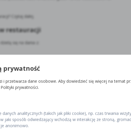
acji? Czytaj dalej.
w restauracji
zielą się na dania z:
ą prywatność
i i przetwarza dane osobowe. Aby dowiedzieć się więcej na temat p
Polityki prywatności.
danych analitycznych (takich jak pliki cookie), np. czas trwania wizyt
w jaki sposób odwiedzający wchodzą w interakcję ze stroną, gromad
acje anonimowo.