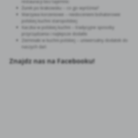
restauracji bez tajemnic
Żurek po krakowsku – co go wyróżnia?
Warzywa korzeniowe – niedocenieni bohaterowie
polskiej kuchni staropolskiej
Kaczka w polskiej kuchni – tradycyjne sposoby
przyrządzania i najlepsze dodatki
Ziemniaki w kuchni polskiej – uniwersalny dodatek do
naszych dań
Znajdz nas na Facebooku!