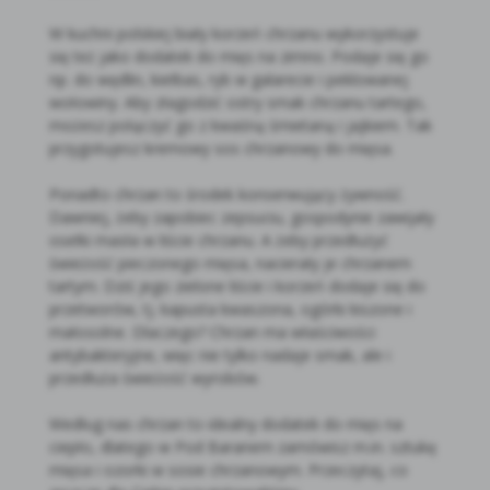
W kuchni polskiej biały korzeń chrzanu wykorzystuje
się też jako dodatek do mięs na zimno. Podaje się go
np. do wędlin, kiełbas, ryb w galarecie i peklowanej
wołowiny. Aby złagodzić ostry smak chrzanu tartego,
możesz połączyć go z kwaśną śmietaną i jajkiem. Tak
przygotujesz kremowy sos chrzanowy do mięsa.
Ponadto chrzan to środek konserwujący żywność.
Dawniej, żeby zapobiec zepsuciu, gospodynie zawijały
osełki masła w liście chrzanu. A żeby przedłużyć
świeżość pieczonego mięsa, nacierały je chrzanem
tartym. Dziś jego zielone liście i korzeń dodaje się do
przetworów, tj. kapusta kwaszona, ogórki kiszone i
małosolne. Dlaczego? Chrzan ma właściwości
antybakteryjne, więc nie tylko nadaje smak, ale i
przedłuża świeżość wyrobów.
Według nas chrzan to idealny dodatek do mięs na
ciepło, dlatego w Pod Baranem zamówisz m.in. sztukę
mięsa i ozorki w sosie chrzanowym. Przeczytaj, co