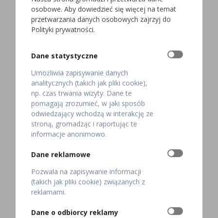
chrzanowego do mięs. W Pod Baranem zjesz
osobowe. Aby dowiedzieć się więcej na temat
m.in.:
przetwarzania danych osobowych zajrzyj do
Polityki prywatności.
ozorki w sosie chrzanowym
sztukę mięsa w sosie chrzanowym.
Dane statystyczne
W tej postaci to warzywo korzeniowe dopełnia i
Umożliwia zapisywanie danych
“podkręca” smak dania mięsnego. W przypadku
analitycznych (takich jak pliki cookie),
ozorków i sztuki mięsa serwujemy aksamitny sos
np. czas trwania wizyty. Dane te
chrzanowy na ciepło, ale przygotowujemy go też na
pomagają zrozumieć, w jaki sposób
zimno i podajemy jako dodatek do mięs zimnych.
odwiedzający wchodzą w interakcję ze
stroną, gromadząc i raportując te
Co wolisz: sztukę mięsa czy ozorki? Zamów mięso w
informacje anonimowo.
sosie chrzanowym nie tylko ze względu na smak, ale i
właściwości chrzanu. Czy na pewno wiesz, jaki ma
Dane reklamowe
wpływ na zdrowie? Sprawdź.
Pozwala na zapisywanie informacji
Chrzan. Właściwości
(takich jak pliki cookie) związanych z
reklamami.
zdrowotne i
Dane o odbiorcy reklamy