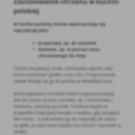
Zastosowanie chrzanu w kuchni
polskiej
W kuchni polskiej chrzan wykorzystuje się
najczęściej jako:
przyprawę, np. do surówek
dodatek, np. w postaci sosu
chrzanowego do mięs
Chrzan ma piekący smak i intensywny zapach, więc
może podrażniać gardło, oczy i nos. Z tego powodu
zwykle dodaje się go do potraw w niewielkiej ilości.
Jeśli przyprawisz chrzanem tartym (najsmaczniejszy
jest ten utarty ręcznie) surówkę, np. z marchewką i
śmietaną, zaostrzy jej smak. Podobnie będzie w
przypadku tradycyjnej kanapki z wędliną, gdy zastąpisz
nim masło. A jeśli dodasz go do marynaty do mięsa
na grilla, po upieczeniu będzie ono kruche i wyraziste w
smaku.