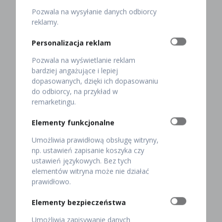
zastosowanie
Pozwala na wysyłanie danych odbiorcy
reklamy.
Chrzan to nie tylko przyprawa, dodatek do mięs,
Personalizacja reklam
środek konserwujący żywność, ale i naturalne
lekarstwo. Już ludzie żyjący w średniowieczu używali
Pozwala na wyświetlanie reklam
jego liści i korzenia, aby leczyć i zapobiegać chorobom.
bardziej angażujące i lepiej
dopasowanych, dzięki ich dopasowaniu
Dlaczego więc warto jeść dania z chrzanem?
do odbiorcy, na przykład w
Właściwości tego warzywa korzeniowego sprawiają,
remarketingu.
że pozytywnie wpływa na zdrowie fizyczne. Chrzan
dostarcza witamin i minerałów (witaminy C, B6, kwasu
Elementy funkcjonalne
foliowego, magnezu, wapnia i potasu), dzięki czemu
zapobiega niedoborom i uzupełnia zbilansowaną dietę.
Umożliwia prawidłową obsługę witryny,
np. ustawień zapisanie koszyka czy
Ponadto chrzan przeciwdziała nowotworom.
Jak
ustawień językowych. Bez tych
to możliwe? Zawiera glukozynolany, które poprawiają
elementów witryna może nie działać
zdolność wątroby do detoksykacji organizmu. Te
prawidłowo.
składniki hamują więc rozwój guzów nowotworowych i
zmniejszają ryzyko zachorowania na różne typy raka,
Elementy bezpieczeństwa
np. żołądka, pęcherza, płuc.
Umożliwia zapisywanie danych