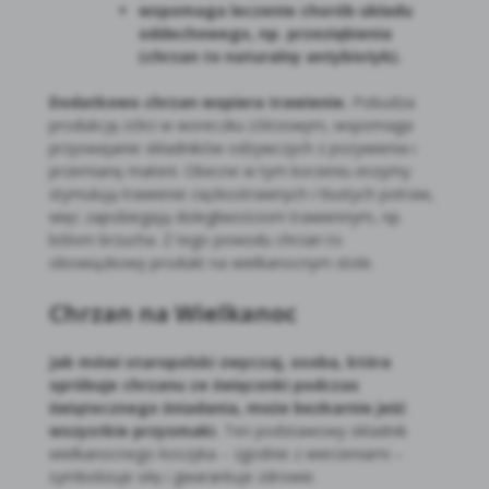
wspomaga leczenie chorób układu
oddechowego, np. przeziębienia
(chrzan to naturalny antybiotyk).
Dodatkowo chrzan wspiera trawienie.
Pobudza
produkcję żółci w woreczku żółciowym, wspomaga
przyswajanie składników odżywczych z pożywienia i
przemianę materii. Obecne w tym korzeniu enzymy
stymulują trawienie ciężkostrawnych i tłustych potraw,
więc zapobiegają dolegliwościom trawiennym, np.
bólom brzucha. Z tego powodu chrzan to
obowiązkowy produkt na wielkanocnym stole.
Chrzan na Wielkanoc
Jak mówi staropolski zwyczaj, osoba, która
spróbuje chrzanu ze święconki podczas
świątecznego śniadania, może bezkarnie jeść
wszystkie przysmaki.
Ten podstawowy składnik
wielkanocnego koszyka – zgodnie z wierzeniami –
symbolizuje siłę i gwarantuje zdrowie.