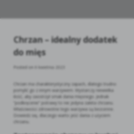
Chrzan – idealny dodatek
do mięs
Posted on
6 kwietnia 2023
Chrzan ma charakterystyczny zapach, dlatego trudno
pomylić go z innym warzywem. Wystarczy niewielka
ilość, aby zaostrzył smak dania mięsnego. Jednak
“podkręcenie” potrawy to nie jedyna zaleta chrzanu.
Właściwości zdrowotne tego warzywa są bezcenne.
Dowiedz się, dlaczego warto jeść dania z użyciem
chrzanu.