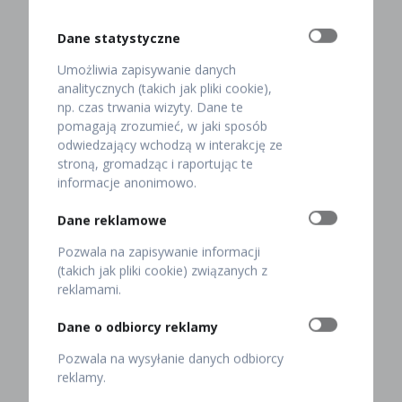
Po drugie, różnicę pomiędzy oscypkiem a serem z
Dane statystyczne
mleka krowiego czuć też w smaku i zapachu.
Oscypek
jest ostrzejszy, lekko słony
. Ma też wyraźny zapach
Umożliwia zapisywanie danych
wędzenia (dymu).
analitycznych (takich jak pliki cookie),
np. czas trwania wizyty. Dane te
Tajemnica smaku oscypka tkwi w mleku, z którego jest
pomagają zrozumieć, w jaki sposób
przygotowany. Owce jedzą rośliny, które rosną tylko w
odwiedzający wchodzą w interakcję ze
rejonie Tatr, w tym te stosowane w medycynie
stroną, gromadząc i raportując te
ludowej. Ich składniki przenikają do mleka, a w
informacje anonimowo.
rezultacie do sera, co wpływa na smak tego wyrobu
góralskiego.
Dane reklamowe
Pozwala na zapisywanie informacji
Po trzecie,
oryginalny ser oscypek jest twardszy
(takich jak pliki cookie) związanych z
od sera z mleka krowiego
, więc trudniej go
reklamami.
przekroić nożem. Ma gumową, a zarazem kruchą
strukturę. Pamiętaj: jeśli ser “skrzypi w zębach”
Dane o odbiorcy reklamy
podczas jedzenia, to znak, że nie jest autentycznym
wyrobem góralskim.
Pozwala na wysyłanie danych odbiorcy
reklamy.
Wiesz już, jak wygląda, smakuje i pachnie prawdziwy