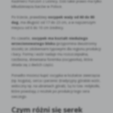
Kazimierz Furczoń z Leśnicy. Dziś takie prawo ma tylko
kilkudziesięciu baców w Polsce.
Po trzecie, prawdziwy
oscypek waży od 60 do 80
dag
, ma długość od 17 do 23 cm, a w najszerszym
miejscu od 6 do 10 cm średnicy.
Po czwarte,
oscypek ma kształt niedużego
wrzecionowatego bloku
(przypomina dwustronny
stożek) ze zdobieniami typowymi dla regionu produkcji
i bacy. Formę i wzór nadaje mu rozszczepialna,
rzeźbiona, drewniana foremka (oscypiorka), która
składa się z dwóch części.
Ponadto możesz kupić oscypka w kształcie zwierzęcia
(np. koguta), serca i parzenic (tradycyjny góralski wzór,
widoczny np. na ubraniach górali). Są to tzw. redykołki,
które powstają z resztek po produkcji tego sera
owczego.
Czym różni się serek