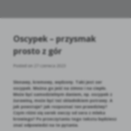
Oscypek – przysmak
prosto z gór
Posted on
27 czerwca 2023
Słonawy, kremowy, wędzony. Taki jest ser
oscypek. Można go jeść na zimno i na ciepło.
Może być samodzielnym daniem, np. oscypek z
żurawiną, może być też składnikiem potrawy. A
jak powstaje? Jak rozpoznać ten prawdziwy?
Czym różni się serek owczy od sera z mleka
krowiego? Po przeczytaniu tego tekstu będziesz
znać odpowiedzi na te pytania.