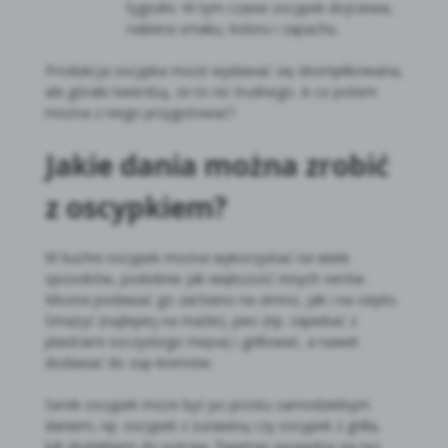
tygodni. W tym czasie oscypek dojrzewa,
nabiera smaku, koloru i zapachu.
Produkcja oscypka może wydawać się skomplikowana,
ale górale twierdzą, że to nic trudnego. A co potem
można z niego przygotować?
Jakie dania można zrobić
z oscypkiem?
W kuchni oscypek można wykorzystać na wiele
sposobów, podobnie jak większość innych serów.
Można podawać go zarówno na zimno, jak i na ciepło.
Smażyć (najlepiej na maśle), piec (np. zapiekać z
plastrami soczystego mięsa) i grillować, a nawet
dodawać do zup-kremów.
Serek oscypek może być po prostu samodzielnym
daniem, np. oscypek z żurawiną czy oscypek z grilla,
lub dodatkiem do potraw. Świetnie sprawdza się też