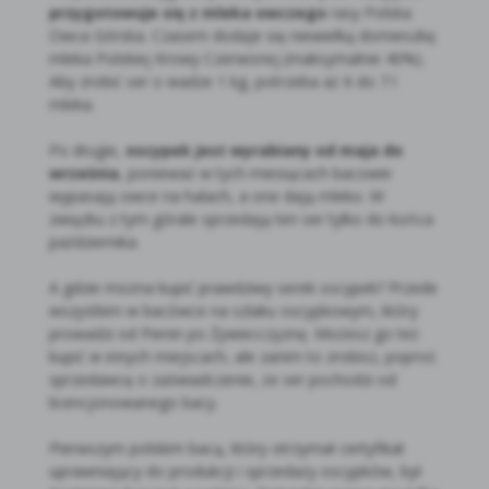
przygotowuje się z mleka owczego
rasy Polska
Owca Górska. Czasem dodaje się niewielką domieszkę
mleka Polskiej Krowy Czerwonej (maksymalnie 40%).
Aby zrobić ser o wadze 1 kg, potrzeba aż 6 do 7 l
mleka.
Po drugie,
oscypek jest wyrabiany od maja do
września
, ponieważ w tych miesiącach bacowie
wypasają owce na halach, a one dają mleko. W
związku z tym górale sprzedają ten ser tylko do końca
października.
A gdzie można kupić prawdziwy serek oscypek? Przede
wszystkim w bacówce na szlaku oscypkowym, który
prowadzi od Pienin po Żywiecczyznę. Możesz go też
kupić w innych miejscach, ale zanim to zrobisz, poproś
sprzedawcę o zaświadczenie, że ser pochodzi od
licencjonowanego bacy.
Pierwszym polskim bacą, który otrzymał certyfikat
uprawniający do produkcji i sprzedaży oscypków, był