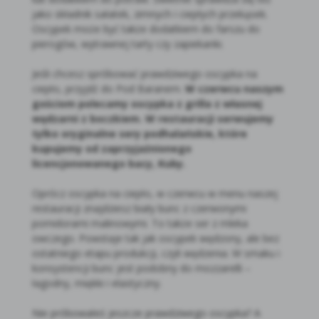
jako składnik sałatek, zimnych i ciepłych przekąsek.
Oscypek może być także dodatkiem do farszu do
pierogów, wytrawnej tarty czy zapiekanki.
Jeśli chcesz spróbować prawdziwego oscypka na
ciepło, przyjdź do Pod Baranem.
W czerwcu naszym
gościom polecamy oscypka z grilla z własnej
wędzarni z boczkiem. W restauracji serwujemy
tylko oryginalne sery podhalańskie, które
kupujemy od zaprzyjaźnionego
licencjonowanego bacy, Kuby.
Oprócz oscypka na ciepło, w czerwcu w menu naszej
restauracji znajdziesz biały bunc z czerwonymi
pomidorami malinowymi. To także ser z mleka
owczego. Powstaje tak jak oscypek wędzony, ale bez
ostatniego etapu produkcji, czyli wędzenia. W smaku i
konsystencji bunc jest podobny do mozzarelli –
łagodny, miękki i elastyczny.
Nie próbowałeś jeszcze prawdziwego oscypka? A