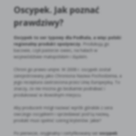
Oscypek. Jak poznać
prawdziwy?
Oscypek to ser typowy dla Podhala, a więc polski
regionalny produkt spożywczy.
Produkują go
bacowie, czyli pasterze owiec, na halach w
województwie małopolskim i śląskim.
Chroni go prawo unijne. W 2008 r. oscypek został
zarejestrowany jako Chroniona Nazwa Pochodzenia, a
jego receptura zastrzeżona przez Unię Europejską. To
znaczy, że nie można go bezkarnie podrabiać i
produkować w dowolnym miejscu.
Aby producent mógł nazwać wyrób góralski z sera
owczego oscypkiem i sprzedawać pod tą nazwą,
produkt musi spełnić szereg kryteriów. Jakie?
Po pierwsze, oryginalny i certyfikowany ser
oscypek