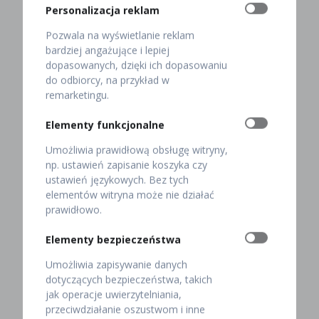
ser oscypek. Teraz sprawdź, jak powstaje.
Personalizacja reklam
Jak powstaje oscypek
Pozwala na wyświetlanie reklam
bardziej angażujące i lepiej
owczy?
dopasowanych, dzięki ich dopasowaniu
do odbiorcy, na przykład w
remarketingu.
Pierwsze informacje o sposobie produkcji oscypka
pochodzą z XV wieku. Z kolei jeden z pierwszych
Elementy funkcjonalne
przepisów na ten ser powstał w 1748 roku i można go
Umożliwia prawidłową obsługę witryny,
przeczytać w rękopisie “Instruktażu państwa
np. ustawień zapisanie koszyka czy
ślemieńskiego”.
ustawień językowych. Bez tych
elementów witryna może nie działać
Od tego roku receptura przygotowania oscypka się nie
prawidłowo.
zmieniła. Do dziś – zgodnie z wieloletnią tradycją –
jego produkcją zajmują się bacowie. Robią to ręcznie
Elementy bezpieczeństwa
na halach.
Umożliwia zapisywanie danych
Jak? Omówimy ten proces krok po kroku.
dotyczących bezpieczeństwa, takich
jak operacje uwierzytelniania,
Baca zlewa mleko do drewnianego wiadra
przeciwdziałanie oszustwom i inne
przez lniane płótno, aby usunąć