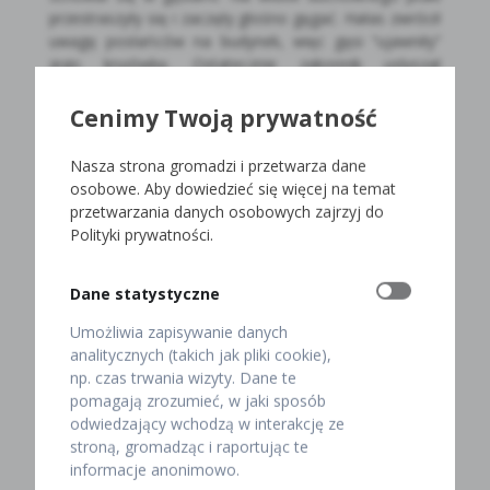
przestraszyły się i zaczęły głośno gęgać. Hałas zwrócił
uwagę posłańców na budynek, więc gęsi “ujawniły”
jego kryjówkę. Ostatecznie zakonnik usłyszał
nominację i przyjął urząd lokalnego biskupa.
Cenimy Twoją prywatność
Jaka gęsina na Marcina w
Nasza strona gromadzi i przetwarza dane
restauracji Pod Baranem?
osobowe. Aby dowiedzieć się więcej na temat
przetwarzania danych osobowych zajrzyj do
Polityki prywatności.
Zastanawiasz się, skąd pochodzi powiedzenie „na
świętego Marcina najlepsza gęsina”? Najlepsza, czyli
najsmaczniejsza, najtłustsza i najbardziej umięśniona?
Dane statystyczne
To właśnie w listopadzie kończy się tucz gęsi, który
Umożliwia zapisywanie danych
trwa minimum 16 tygodni. Najczęściej hodowla tych
analitycznych (takich jak pliki cookie),
ptaków zaczyna się w marcu lub kwietniu, gdy wylęgają
np. czas trwania wizyty. Dane te
się pisklęta.
pomagają zrozumieć, w jaki sposób
odwiedzający wchodzą w interakcję ze
Jeśli jeszcze nie jadłeś gęsiny, święto Marcina to
stroną, gromadząc i raportując te
najlepsza okazja, aby jej spróbować. Natomiast jeżeli
informacje anonimowo.
jesteś fanem tego mięsa, 11 listopada w naszej