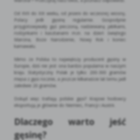
Marcina”? Przeczytaj nasz tekst, a poznasz odpowiedź.
Od XVII do XIX wieku, od jesieni do wczesnej wiosny,
Polacy jedli gęsinę regularnie. Gospodynie
przygotowywały gęś pieczoną, nadziewaną jabłkami,
rodzynkami i kasztanami m.in. na dzień świętego
Marcina, Boże Narodzenie, Nowy Rok i koniec
karnawału.
Mimo że Polska to największy producent gęsiny w
Europie, dziś nie jest ona bardzo popularna w naszym
kraju. Statystyczny Polak je tylko 200-300 gramów
mięsa z gęsi rocznie, a jeszcze kilkanaście lat temu jadł
zaledwie 20 gramów.
Dokąd więc trafiają polskie gęsi? Krajowi hodowcy
eksportują je głównie do Niemiec, Francji i Austrii.
Dlaczego warto jeść
gęsinę?