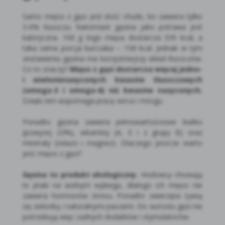
Samo mięso z gęsi jest dość chude, bo zawiera tylko
3-6% tłuszczu. Natomiast gęsina jako potrawa jest
kaloryczna. 100 g tego mięsa dostarcza 339 kcal, a
taka sama porcja kurczaka – 158 kcal. Jednak w tym
zestawieniu gęsina ma korzystniejszy skład tłuszczów.
Co to znaczy?
Mięso z gęsi dostarcza więcej jedno-
i wielonienasyconych kwasów tłuszczowych
(omega-3 i omega-6) niż kwasów nasyconych.
Dzięki nim wspomaga pracę serca i mózgu.
Ponadto gęsina zawiera pełnowartościowe białko
(powyżej 23%), witaminy (A, E i z grupy B) oraz
minerały (żelazo i magnez). Dlaczego jeszcze warto
jeść mięso z gęsi?
Gęsina to produkt ekologiczny.
Hodowcy chowają
te ptaki na wolnym wybiegu, dlatego ich mięso nie
zawiera hormonów stresu. Ponadto zwierzęta żywią
się zielonką i naturalnymi paszami. Do wzrostu gęsi nie
potrzebują więc żadnych dodatków i stymulatorów.