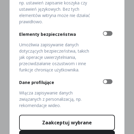
gulasz z gęsich żołądków,
np. ustawień zapisanie koszyka czy
ustawień językowych. Bez tych
półgęsek,
elementów witryna może nie działać
prawidłowo.
czerninę,
Elementy bezpieczeństwa
gęś pieczoną,
Umożliwia zapisywanie danych
talerz świętego Marcina.
dotyczących bezpieczeństwa, takich
jak operacje uwierzytelniania,
Na przystawkę polecamy potrawę z gęsich podrobów,
przeciwdziałanie oszustwom i inne
czyli
pipki gęsie
. To szyjki, które faszerujemy cielęcina
funkcje chroniące użytkownika.
i gotujemy w rosole z gęsiny. Warto ich spróbować w
towarzystwie czerniny. Ta zupa na rosole jest słodko-
Dane profilujące
kwaśna za sprawą dodatku cukru i octu, które
Włącza zapisywanie danych
zapobiegają krzepnięciu gęsiej krwi. Ponadto 11
związanych z personalizacją, np.
listopada w naszej restauracji na przekąskę możesz
rekomendacje wideo.
zamówić
terrinę
. Jest to pasztet z nieprzetłuszczonych
gęsich wątróbek.
Zaakceptuj wybrane
A co na danie główne z gęsiny na świętego Marcina?