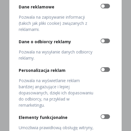
restauracji poznasz autorski pomysł szefa kuchni na
Dane reklamowe
jego przygotowanie i podanie. Jan Baran łączy
staropolskie smaki z nowoczesnymi, obala też mit o
Pozwala na zapisywanie informacji
gęsinie jako o mięsie łykowatym. To, które serwujemy,
(takich jak pliki cookie) związanych z
jest aromatyczne i rozpływa się w ustach.
reklamami.
Co roku, 11 listopada Restauracja Pod Baranem staje
Dane o odbiorcy reklamy
się królestwem gęsiny. Tego dnia w naszej kuchni i na
sali pachnie korzennymi przyprawami. Dlaczego
Pozwala na wysyłanie danych odbiorcy
właśnie takimi? Do mięsa z gęsi pasuje m.in. cynamon,
reklamy.
anyż i goździki. Gęsina dobrze komponuje się też z
majerankiem, tymiankiem, cząbrem, rozmarynem i
Personalizacja reklam
jałowcem.
Pozwala na wyświetlanie reklam
bardziej angażujące i lepiej
W naszym menu z gęsi na świętego Marcina
dopasowanych, dzięki ich dopasowaniu
znajdziesz:
do odbiorcy, na przykład w
remarketingu.
pipki gęsie,
Elementy funkcjonalne
terrinę,
Umożliwia prawidłową obsługę witryny,