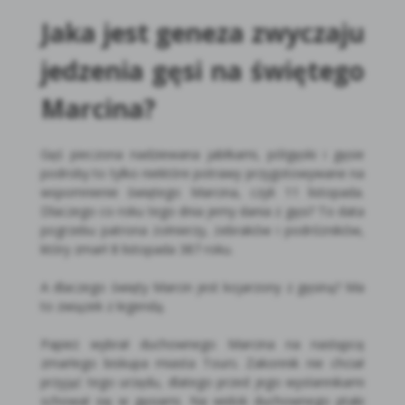
Jaka jest geneza zwyczaju
jedzenia gęsi na świętego
Marcina?
Gęś pieczona nadziewana jabłkami, półgęski i gęsie
podroby to tylko niektóre potrawy przygotowywane na
wspomnienie świętego Marcina, czyli 11 listopada.
Dlaczego co roku tego dnia jemy dania z gęsi? To data
pogrzebu patrona żołnierzy, żebraków i podróżników,
który zmarł 8 listopada 387 roku.
A dlaczego święty Marcin jest kojarzony z gęsiną? Ma
to związek z legendą.
Papież wybrał duchownego Marcina na następcę
zmarłego biskupa miasta Tours. Zakonnik nie chciał
przyjąć tego urzędu, dlatego przed jego wysłannikami
schował się w gęsiarni. Na widok duchownego ptaki