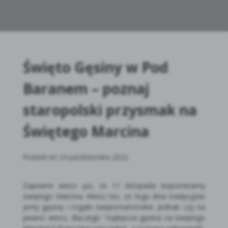
Święto Gęsiny w Pod
Baranem – poznaj
staropolski przysmak na
Świętego Marcina
Posted on
24 października 2022
Zapewne wiesz już, że 11 listopada wspominamy
świętego Marcina. Wiesz też, że tego dnia tradycyjnie
jemy gęsinę i rogale świętomarcińskie. Jednak czy na
pewno wiesz, dlaczego “najlepsza gęsina na świętego