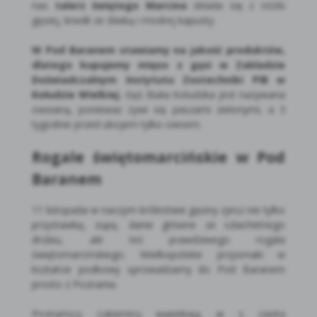
nas
talerz świętego Marcina
składa się z nóżki
gęsiej, knedli ze śliwką i modrej kapusty.
W Pod Baranem stawiamy na jakość produktów,
dlatego kupujemy mięso z gęsi w Zakładzie
Doświadczalnym Instytutu Zootechniki PIB w
Kołudzie Wielkiej.
Gęś Biała Kołudzka jest nazywana
owsianą, ponieważ żywi się paszami zielonymi, a 3
tygodnie przed ubojem tylko owsem.
Rogale świętomarcińskie w Pod
Baranem
11 listopada w naszym królestwie gęsiny zjesz nie tylko
przystawkę, zupę, danie główne ze szlachetnego
drobiu, ale też prawdziwego rogala
świętomarcińskiego. Wielkopolskie przysmaki w
kształcie podkowy sprowadzamy do Pod Baranem
prosto z Poznania.
Poznańscy cukiernicy wypiekają je z ciasta