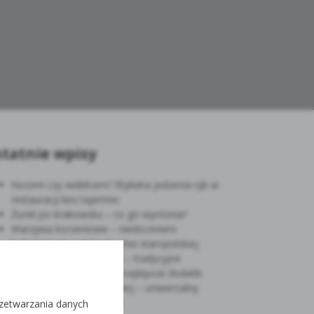
tatnie wpisy
Nożem czy widelcem? Etykieta jedzenia ryb w
restauracji bez tajemnic
Żurek po krakowsku – co go wyróżnia?
Warzywa korzeniowe – niedocenieni
bohaterowie polskiej kuchni staropolskiej
Kaczka w polskiej kuchni – tradycyjne
sposoby przyrządzania i najlepsze dodatki
Ziemniaki w kuchni polskiej – uniwersalny
dodatek do naszych dań
rzetwarzania danych