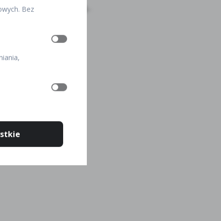
kowych. Bez
iania,
stkie