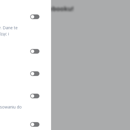
ajdz nas na Facebooku!
y. Dane te
ząc i
pasowaniu do