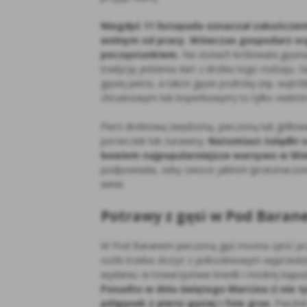
Niegdyś 11 listopada oznaczał zakończeni
wolnym od pracy. Wówczas gospodarz org
poczęstunkiem.
Na stołach królowała gęsina
tradycję jedzenia dań z drobiu tego rodzaju. G
gęsiej piersi, a także gęsie podroby (np. wątr
chrzanowym lub koperkowym) to tylko niektó
Pierś drobiową (wędzoną, pieczoną lub grillow
porzeczek lub żurawiny.
Natomiast żołądki s
bowiem najpopularniejsze warzywo w Wie
podpowiada, żeby owoce jabłoni (przeznaczo
winie.
Potrawy z gęsi w Pod Bara
W Pod Baranem pieczoną gęś można zjeść prze
osób trzeba złożyć z jednodniowym wyprzedz
wydaniu: w towarzystwie knedli i modrej kapu
Ponadto w dniu świętego Marcina (i nie t
półgęsek z piersi gęsiej i foie gras
. Paszte