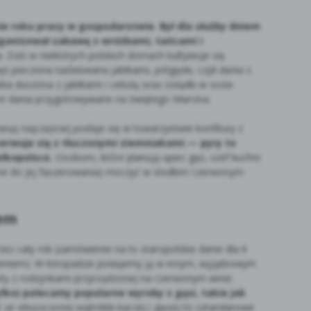
e roku pracy w gospodarstwie. Był dla służby dniem
anizował zabawę z wróżbami, tańcami i
. Dziś w niektórych polskich domach kultywuje się
ęś pieczona nadziewana jabłkami, półgęski, czyli dania z
óbka duszona z jabłkami i cebulą oraz żołądki w sosie
re dania przygotowywane na świętego Marcina.
aną) najczęściej podaje się w towarzystwie konfitury z
erwuje się z tłuczonymi ziemniakami — pyry to
lkopolsce.
Osobom, które planują upiec gęś, szef kuchni
ne do jej faszerowania) moczyć w słodkim czerwonym
nem
z cały rok (zamówienie na to staropolskie danie dla 6
eniem). W listopadzie podajemy ją w innym, wyjątkowym
sty z rodzynkami przyrządzonej na czerwonym winie.
ylko) polecamy popularne wyroby z gęsi, takie jak
t ze stłuszczonej wątróbki kaczej i gęsiej to sztandarowe