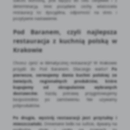
sukces wzrosną, jeśli dążysz do celu cierpliwie i z
determinacją. Inne pożądane cechy właściciela
restauracji to: dyscyplina, odporność na stres i
pozytywne nastawienie.
Pod Baranem, czyli najlepsza
restauracja z kuchnią polską w
Krakowie
Chcesz zjeść w klimatycznej restauracji? W Krakowie
przyjdź do Pod Baranem. Dlaczego warto?
Po
pierwsze, serwujemy dania kuchni polskiej ze
świeżych, regionalnych produktów, które
kupujemy od skrupulatnie wybranych
dostawców.
Każdą potrawę przygotowujemy
bezpośrednio po zamówieniu. Nie używamy
półproduktów.
Po drugie, wystrój restauracji jest przytulny i
mieszczański.
Drewniane belki na suficie, dywany na
podłodze, stiuki i cegła na ścianach to