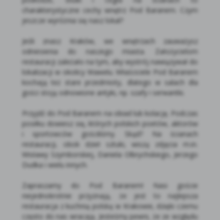
charakterystyczne cechy wnętrz Pod Baranem. Czym
jeszcze wyróżnia się nasz lokal?
Jeśli znasz Kraków, we wnętrzach zauważysz
odniesienia do naszego miasta. Założycielom
restauracji zależało na tym, aby wystrój nawiązywał do
lokalizacji w okolicy Wawelu. Właściciele Pod Baranem
kochają też stare przedmioty, dlatego w salach dla
gości stoją odnowione antyki, np. szafy i serwantki.
Przyjdź do Pod Baranem na obiad lub kolację. Podczas
posiłku dowiesz się, których polskich poetów, aktorów
i sportowców gościliśmy. Skąd? Na ścianach
restauracji, obok dzieł sztuki, wiszą zdjęcia m.in.
Wisławy Szymborskiej, Daniela Olbrychskiego, Jerzego
Dudka i wielu innych.
Zapraszamy do Pod Baranem! Nasi goście
niejednokrotnie przyznają, że jest to najlepsza
restauracja z kuchnią polską w Krakowie, dzięki czemu
często do nas wracają. Jesteśmy pewni, że ze względu