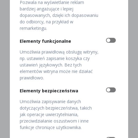
Pozwala na wyświetlanie reklam
rozpoznawalna. Jej witryna może wyróżniać się wśród
bardziej angażujące i lepiej
konkurentów kolorystyką.
dopasowanych, dzięki ich dopasowaniu
do odbiorcy, na przykład w
Po drugie, żeby zwiększyć szanse na sukces, menu
remarketingu.
powinno być spójne z wystrojem restauracji. Czytelne i
estetyczne. Najlepiej, gdy karta dań jest krótka, ale
Elementy funkcjonalne
urozmaicona i zawiera potrawy z regionalnych lub
sezonowych produktów. Chodzi o to, aby kucharz
Umożliwia prawidłową obsługę witryny,
przyrządzał posiłki na bieżąco ze świeżych towarów, a
np. ustawień zapisanie koszyka czy
każdy gość znalazł danie, które trafia w jego gust
ustawień językowych. Bez tych
kulinarny.
elementów witryna może nie działać
prawidłowo.
Po trzecie, na sukces restauracji wpływa także obsługa
(pracownicy kuchni i sali) i jej jakość. Dlatego wybór
Elementy bezpieczeństwa
odpowiedniego szefa kuchni to podstawa.
Umożliwia zapisywanie danych
Odpowiedniego, czyli z doświadczeniem, pasją do
dotyczących bezpieczeństwa, takich
gotowania i umiejętnościami interpersonalnymi. Dobry
jak operacje uwierzytelniania,
kucharz jest też zaangażowany i utożsamia się z
przeciwdziałanie oszustwom i inne
restauracją, w której pracuje.
funkcje chroniące użytkownika.
Natomiast dobry kelner to taki, który jest kulturalny i