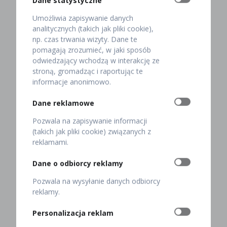
Dane statystyczne
wnętrza restauracji?
Umożliwia zapisywanie danych
analitycznych (takich jak pliki cookie),
Oprócz wystroju restauracji na sukces lokalu
np. czas trwania wizyty. Dane te
wpływa m.in.:
pomagają zrozumieć, w jaki sposób
odwiedzający wchodzą w interakcję ze
lokalizacja
stroną, gromadząc i raportując te
informacje anonimowo.
menu
Dane reklamowe
obsługa
Pozwala na zapisywanie informacji
nazwa i logo.
(takich jak pliki cookie) związanych z
reklamami.
Po pierwsze, popularność Twojej restauracji zależy od
tego, czy znajduje się w centrum, czy na obrzeżach
Dane o odbiorcy reklamy
miasta. Znaczenie ma też sąsiedztwo i jego specyfika.
Pozwala na wysyłanie danych odbiorcy
Jeżeli koncepcja lokalu pasuje do otoczenia (atrakcje
reklamy.
turystyczne, budynki mieszkalne, biurowce), jego
szanse na sukces rosną. A jeśli Twoja restauracja
Personalizacja reklam
znajduje się obok innych lokali gastronomicznych,
zadbaj o to, aby była dobrze widoczna i łatwo