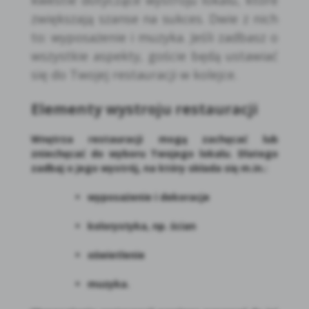
zwiększają szanse na sukces. Dwie z nich
to: wyposażenie i muzyka. Jeśli zadbasz o
wszystkie aspekty, goście będą ustawiać
się do Twojej restauracji w kolejce.
Elementy wystroju restauracji
Wnętrza restauracji mogą zachęcać lub
zniechęcać do wyboru Twojego lokalu. Dlatego
zadbaj o jego wystrój, na który składa się m.in.:
wyposażenie i dekoracje
kolorystyka, np. ścian
oświetlenie
muzyka.