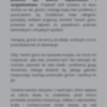
zorganizowana.
Przykład? Jeśli ustawisz za dużo
stołów na sali, goście i obsługa będą mieć problemy z
poruszaniem się. Dodatkowo mała odległość
pomiędzy meblami pogorszy komfort Twoich gości,
ponieważ nie zapewni im prywatności podczas
kameralnych i oficjalnych spotkań.
Pamiętaj, goście nie wrócą do lokalu, w którym coś im
przeszkadza lub ich denerwuje.
Żeby Twoich gości nie irytowała muzyka, nie może ich
rozpraszać. Jaka więc powinna być? Ma nastrajać do
rozmów, pasować do stylu lokalu i preferencji grupy
docelowej. Dlatego dowiedz się, jakiego gatunku
muzycznego słuchają potencjalni goście i zaoferuj im
go.
Ostatnia kwestia związana z wystrojem, która wpływa
na sukces lokalu, to oświetlenie. Jeżeli chcesz
prowadzić przytulną restaurację, zadbaj o odpowiednią
liczbę i rozmieszczenie źródeł światła, np. nad