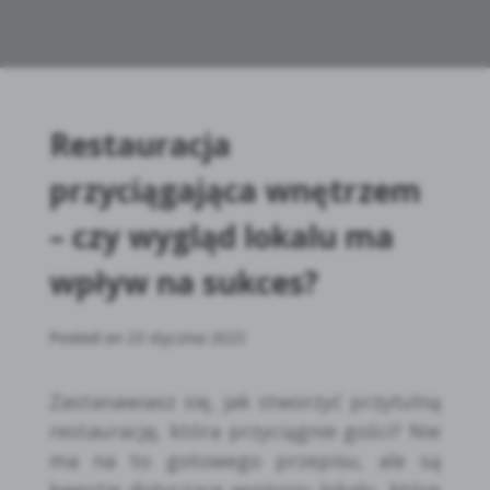
Restauracja
przyciągająca wnętrzem
– czy wygląd lokalu ma
wpływ na sukces?
Posted on
23 stycznia 2023
Zastanawiasz się, jak stworzyć przytulną
restaurację, która przyciągnie gości? Nie
ma na to gotowego przepisu, ale są
kwestie dotyczące wystroju lokalu, które