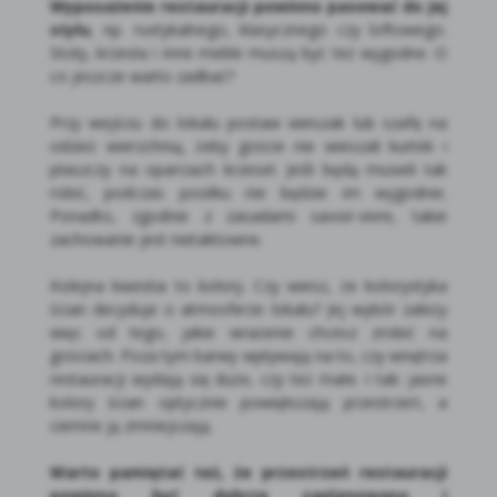
Wyposażenie restauracji powinno pasować do jej
stylu
, np. rustykalnego, klasycznego czy loftowego.
Stoły, krzesła i inne meble muszą być też wygodne. O
co jeszcze warto zadbać?
Przy wejściu do lokalu postaw wieszak lub szafę na
odzież wierzchnią, żeby goście nie wieszali kurtek i
płaszczy na oparciach krzeseł. Jeśli będą musieli tak
robić, podczas posiłku nie będzie im wygodnie.
Ponadto, zgodnie z zasadami savoir-vivre, takie
zachowanie jest nietaktowne.
Kolejna kwestia to kolory. Czy wiesz, że kolorystyka
ścian decyduje o atmosferze lokalu? Jej wybór zależy
więc od tego, jakie wrażenie chcesz zrobić na
gościach. Poza tym barwy wpływają na to, czy wnętrza
restauracji wydają się duże, czy też małe. I tak: jasne
kolory ścian optycznie powiększają przestrzeń, a
ciemne ją zmniejszają.
Warto pamiętać też, że przestrzeń restauracji
powinna być dobrze zaplanowana i