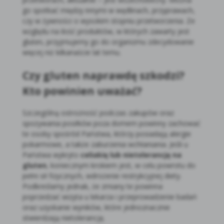
go spotkać między innymi w wędlinach, przyprawach,
czy w żywności o wysokim stopniu przetworzenia. Ze
względu na ilość produktów, w których zawarty jest
gluten, przyjmujemy go do organizmu zdecydowanie
więcej niż kilkanaście lat temu.
Czy gluten naprawdę szkodzi?
Kto powinien uważać?
Szczególną ostrożność podczas zakupów oraz
spożywania posiłków poza domem powinny zachować
te osoby spośród Państwa, którzy posiadają alergie
pokarmowe, a także zaburzenia wchłaniania. Jeśli u
Państwa wykryto
celiakię lub nietolerancję na
gluten
, koniecznym krokiem jest, w celu powrotu do
pełni sił fizycznych, wdrożenie restrykcyjnej diety.
Podkreślamy jednak, że zmiany te powinna
poprzedzać wizyta u lekarza i przeprowadzenie badań
oraz uzyskanie wyników, które jednoznacznie
stwierdzają nietolerancję.