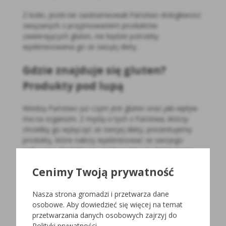
Z kolei, jeżeli nie zaobserwowali Państwo dolegliwości
związanych z przyjmowaniem produktów
zawierających gluten, nie będzie potrzeby
wyeliminowania go ze swojej diety.
Gdzie znajduje się gluten?
Produkty pod lupą
Wiedzą Państwo już czym jest gluten oraz jaki wpływ
ma na organizm. Z myślą o tych z Państwa, którzy
chcieliby go wyłączyć ze swojej diety, prezentujemy
produkty, które należy wyeliminować ze swojego
jadłospisu. Dodatkowo, wskazujemy te, które mogą
gościć na talerzach bez najmniejszych obaw.
Cenimy Twoją prywatność
W diecie bezglutenowej powinno unikać się pszenicy,
żyta, jęczmienia i wszystkich ich przetworów.
Nasza strona gromadzi i przetwarza dane
Dodatkowo, owies, który mimo że w teorii jest wolny
osobowe. Aby dowiedzieć się więcej na temat
od glutenu, w praktyce jednak często nabywa go w
przetwarzania danych osobowych zajrzyj do
wyniku zbioru, transportu i przetwarzania. Inaczej jest
Polityki prywatności.