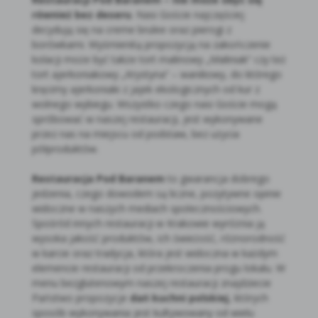
również bez deseru
. Nasi Goście najczęściej
decydują się na creme brulee oraz pierogi z
borówkami. Wyśmienitą propozycją na zakończenie
kolacji może być także tort malinowy „Maliniak” czy też
tort ajerkoniakowy „Krystyna” – waniliowy, do którego
kręcimy ajerkoniaki z jajek ekologicznych od kur z
wolnego wybiegu. Wszystko czego nasi Goście mogą
spróbować w naszej restauracji, jest wykonywane
przez nas na miejscu od podstaw, bez użycia
półproduktów.
Restauracja Pod Baranem
to gwarancja dobrego
jedzenia, czego dowodem są liczne, pozytywne opinie
widoczne w naszych mediach społecznościowych.
Spośród innych restauracji w Krakowie wyróżnia ją
wysoka jakość produktów, ich świeżość, różnorodność
w karcie oraz tradycja, która jest widoczna w każdym
elemencie restauracji od przekroczenia progu lokalu. W
menu bezglutenowym naszej restauracji znajdziecie
Państwo propozycje
dań kuchni polskiej
, których
sposób wykonywania jest kultywowany od wielu