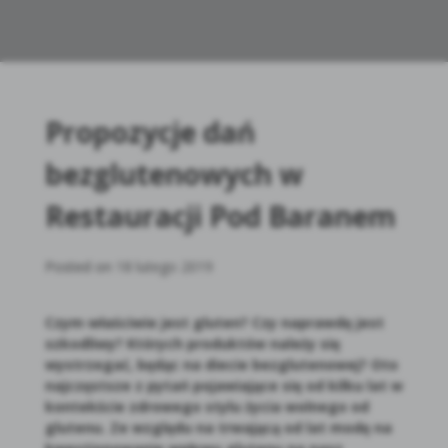
Propozycje dań
bezglutenowych w
Restauracji Pod Baranem
Posted on
18 lutego 2019
Czym właściwie jest gluten? Czy naprawdę jest
szkodliwy? Których produktów należy się
wystrzegać, będąc na diecie bezglutenowej? Oto
najczęstsze z pytań pojawiające się od kilku lat w
kontekście zdrowego stylu życia wolnego od
glutenu. Ze względu na trwającą od lat modę na