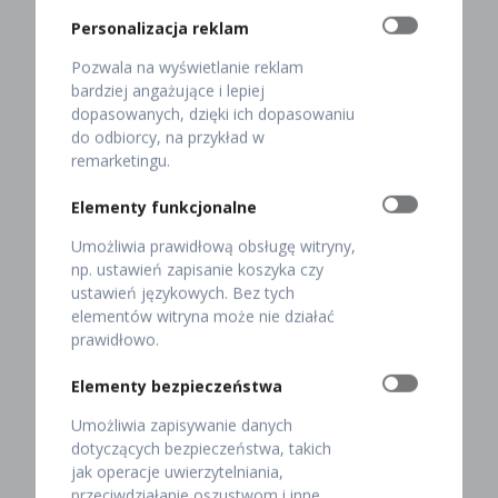
Dania bez glutenu w Restauracji
Personalizacja reklam
Pod Baranem
Pozwala na wyświetlanie reklam
bardziej angażujące i lepiej
Czy wiedzą Państwo, że w menu naszej restauracji w
dopasowanych, dzięki ich dopasowaniu
Krakowie, Restauracji Pod Baranem,
dostępne są
do odbiorcy, na przykład w
także potrawy bezglutenowe
? Specjalnie dla tych z
remarketingu.
Państwa, którzy są na diecie bezglutenowej
opracowaliśmy kilkanaście wariantów spośród których
Elementy funkcjonalne
z pewnością znajdą Państwo coś dla siebie.
Umożliwia prawidłową obsługę witryny,
np. ustawień zapisanie koszyka czy
Dla miłośników mięsa przygotowaliśmy między innymi
ustawień językowych. Bez tych
rozpływającego się w ustach befsztyka tatarskiego,
elementów witryna może nie działać
combra z sarny w sosie leśnym, delikatnego fileta z
prawidłowo.
kurczęcia saute w sosie ziołowym, pierś z kaczki w
sosie jabłkowo-cynamonowym oraz wyśmienite
Elementy bezpieczeństwa
żeberka w liściu kapusty z sosem borowikowym.
Umożliwia zapisywanie danych
Z kolei dla zwolenników wegetariańskich dań
dotyczących bezpieczeństwa, takich
bezglutenowych pozycjami wartymi uwagi będą
jak operacje uwierzytelniania,
naleśniki ze szpinakiem w sosie z sera pleśniowego,
przeciwdziałanie oszustwom i inne