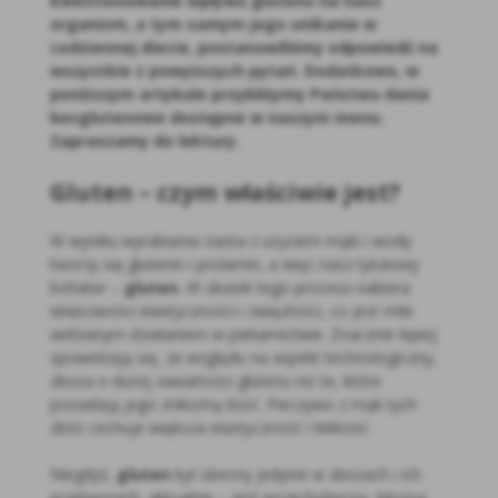
kwestionowanie wpływu glutenu na nasz
organizm, a tym samym jego unikanie w
codziennej diecie, postanowiliśmy odpowiedź na
wszystkie z powyższych pytań. Dodatkowo, w
poniższym artykule przybliżymy Państwu
dania
bezglutenowe
dostępne w naszym menu.
Zapraszamy do lektury.
Gluten – czym właściwie jest?
W wyniku wyrabiania ciasta z użyciem mąki i wody
tworzy się glutenin i prolamin, a więc nasz tytułowy
bohater –
gluten.
W skutek tego procesu nabiera
właściwości elastyczności i zwięzłości, co jest mile
widzianym działaniem w piekarnictwie. Znacznie lepiej
sprawdzają się, ze względu na aspekt technologiczny,
zboża o dużej zawartości glutenu niż te, które
posiadają jego znikomą ilość. Pieczywo z mąk tych
zbóż cechuje większa elastyczność i lekkość.
Niegdyś,
gluten
był obecny jedynie w zbożach i ich
przetworach, aktualnie – jest wszechobecny. Można