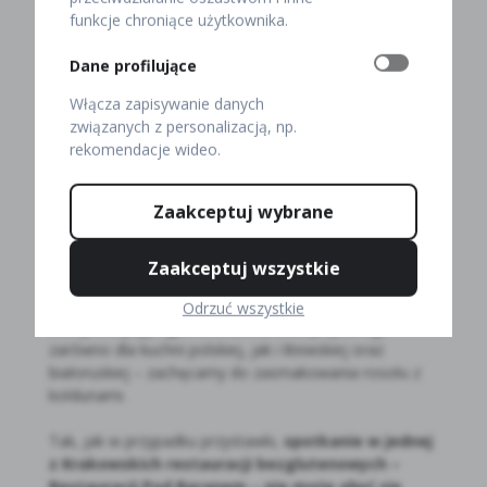
gołąbki w sosie borowikowym, sałatka z suszonymi
funkcje chroniące użytkownika.
pomidorami i mozarellą czy – kultowe pierogi ruskie.
Dane profilujące
Podczas uroczystej kolacji złożonej z dań
bezglutenowych nie może zabraknąć także
Włącza zapisywanie danych
przystawki
– tutaj opcją godną rozważenia jest zupa
związanych z personalizacją, np.
rybna, którą nasi Goście oceniają jako „najlepszą zupę
rekomendacje wideo.
rybną w najlepszej restauracji w Krakowie”. Każda
opinia tego typu cieszy i motywuje do dalszego
Zaakceptuj wybrane
działania, aby móc zachwycać smakiem coraz większe
grono. Dla tych z Państwa, którzy uwielbiają tradycyjny
rosół także mamy dobrą wiadomość – on również
Zaakceptuj wszystkie
znajduje się w naszej karcie. W przypadku, jeżeli
chcieliby jednak Państwo skosztować nieco innej
Odrzuć wszystkie
wersji tradycyjnego rosołu, charakterystycznego
zarówno dla kuchni polskiej, jak i litewskiej oraz
białoruskiej – zachęcamy do zasmakowania rosołu z
kołdunami.
Tak, jak w przypadku przystawki,
spotkanie w jednej
z Krakowskich restauracji bezglutenowych –
Restauracji Pod Baranem – nie może obyć się