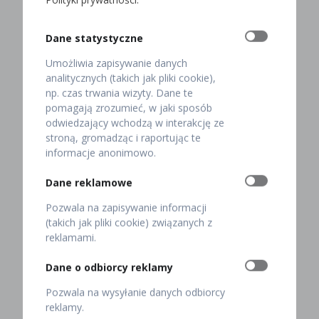
jednak w przypadku owsa, które posiada certyfikat –
jest on gwarancją, że gluten w nim nie występuje. Te
Dane statystyczne
produkty nie będą służyć tym z Państwa, którzy
posiadają nietolerancję na gluten. Co w takim razie
Umożliwia zapisywanie danych
włączyć do swojego codziennego jadłospisu?
analitycznych (takich jak pliki cookie),
np. czas trwania wizyty. Dane te
Dieta bezglutenowa powinna z kolei być bogata w ryż,
pomagają zrozumieć, w jaki sposób
kukurydzę, ziemniaki, bataty, grykę, proso, amarantus,
odwiedzający wchodzą w interakcję ze
sago, sorgo, tapiokę, maniok, soję, soczewicę,
stroną, gromadząc i raportując te
ciecierzycę, fasolę, orzechy, pestki, mięso, ryby, jaja,
informacje anonimowo.
warzywa i owoce.
Dane reklamowe
Pozwala na zapisywanie informacji
(takich jak pliki cookie) związanych z
reklamami.
Kotlet schabowy
Pierogi z
Befsztyk tatarski z
panierowany
truskawkami i ze
Dane o odbiorcy reklamy
polędwicy
słodką śmietanką
Pozwala na wysyłanie danych odbiorcy
wołowej
reklamy.