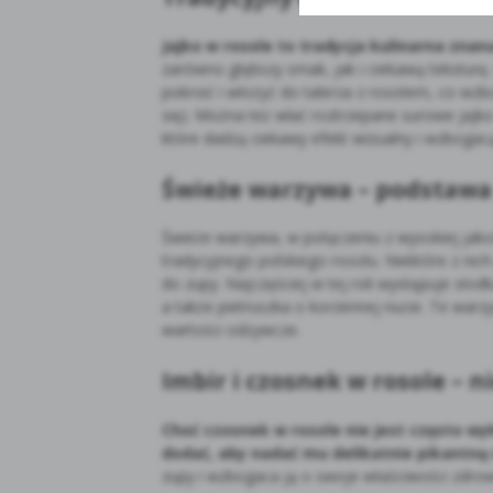
Jajko w rosole to tradycja kulinarna zna
zarówno głębszy smak, jak i ciekawą tekstur
pokroić i włożyć do talerza z rosołem, co wz
się). Można też wlać roztrzepane surowe jajko
które dadzą ciekawy efekt wizualny i wzbogacą
Świeże warzywa – podstawa
Świeże warzywa, w połączeniu z wysokiej jak
tradycyjnego polskiego rosołu. Niektóre z n
do zupy. Najczęściej w tej roli występuje słod
a także pietruszka o korzennej nucie. Te warz
wartości odżywcze.
Imbir i czosnek w rosole – 
Choć czosnek w rosole nie jest często w
dodać, aby nadać mu delikatnie pikantną
zupy i wzbogaca ją o swoje właściwości zdro