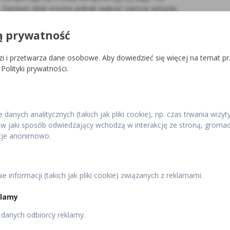
. Zamiast nitek można jednak wybrać szersze wstążki,
ściwy.
ą prywatność
 na pyszny rosół
i i przetwarza dane osobowe. Aby dowiedzieć się więcej na temat p
te kluski lane, które idealnie współgrają z lekkim
Polityki prywatności.
kie – wystarczą jajka i mąka.
Kluski lane nadają
zas gotowania wchłaniają część smaku i aromatu tej
wdziwą ucztą.
danych analitycznych (takich jak pliki cookie), np. czas trwania wizyt
atek do bulionu
w jaki sposób odwiedzający wchodzą w interakcję ze stroną, gromad
acje anonimowo.
 makaron, doskonale pasuje do tej zupy. Szczególnie
erują lżejsze posiłki. W połączeniu z bulionem
dnocześnie lekkostrawne danie. Ponadto dzięki
 informacji (takich jak pliki cookie) związanych z reklamami.
ego charakteru rosołu, a jedynie wzbogaca jego teksturę.
klamy
świąteczne dodatki do rosołu
 danych odbiorcy reklamy.
ym farszem (np. wołowiną lub jagnięciną) urozmaicają smak