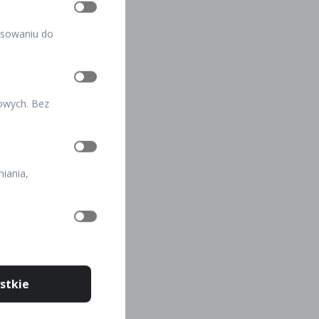
pasowaniu do
kowych. Bez
iania,
stkie