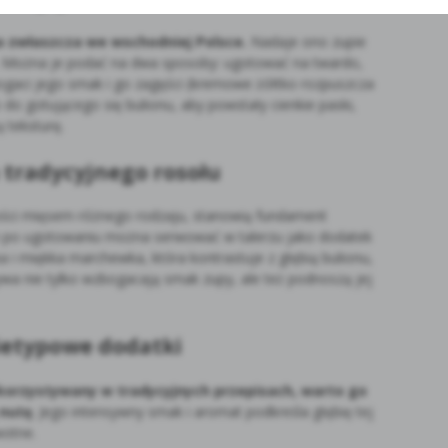
na zwłaszcza we wschodniej Polsce.
Nadaje ono zupie
ę. Można je podać na dwa sposoby: ugotować na twardo,
bogaci jego smak i go zagęści (kremowe żółtko rozpuszcza
 do gotującego się bulionu, aby powstały cienkie paski,
 teksturę.
 tradycyjnego rosołu
ości mięsem różnego rodzaju, stanowią fundament
ich po ugotowaniu można serwować w talerzu jako dodatek
ka i miękka marchewka, która kontrastuje z głębią bulionu,
ywa nie tylko wzbogacają smak zupy, ale też podnoszą jej
nietypowe dodatki
ykorzystywany w tradycyjnych przepisach, warto go
 nutę
. Jego intensywny smak i aromat podkreśla głębię tej
wotne.