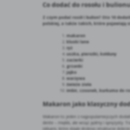
Co dodać do rosołu i bulionu
Z czym podać rosół i bulion? Oto 10 dodat
polskiej, a także takich, które pojawiają
makaron
kluski lane
ryż
uszka, pierożki, kołduny
zacierki
grzanki
jajko
warzywa
świeże zioła
imbir, czosnek, kurkuma do ro
Makaron jako klasyczny dod
Makaron to jeden z najpopularniejszych dodat
dente – miękki, ale wciąż jędrny i sprężysty. 
nitkami, które dzięki drobnej strukturze dobrz