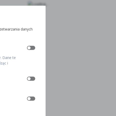
rzetwarzania danych
y. Dane te
ząc i