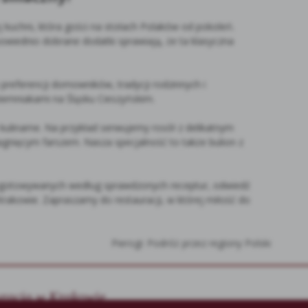
 kuchni, która gości na stołach Polaków od pokoleń.
owiednio dobrane dodatki sprawiają, że ta klasyczna
preferencji domowników, tradycji rodzinnych i
ziemniakami na Śląsku Cieszyńskim.
ulinarne. Na przykład serwujemy rosół z delikatnym
nięcym farszem. Nasza specjalność to także bulion z
zygotowywanych według sprawdzonych receptur, odwiedź
akowie. Zapraszamy do restauracji, w której miłość do
Pierogi: Podróż przez regiony Polski
uracja w Krakowie