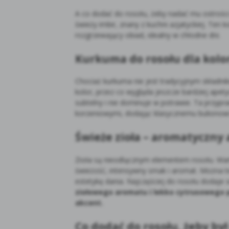
A co dodać do rosołu, żeby nadać mu ostrości 
świeży imbir, znany z kuchni azjatyckiej. Ten
rozgrzewający obiad, idealny w chłodne dni.
Kurkuma do rosołu dla kolo
Chociaż kurkuma nie jest tradycyjnym składnik
kolor, przez co wygląda jeszcze bardziej ape
subtelny i nie dominuje w potrawie. Ta przyp
korzeniowymi, dodając klasycznemu bulionowi k
Świeże zioła – aromatyczny
Zioła są nieodłącznym elementem rosołu. War
świeżość, intensywny smak i aromat. Można te
estetykę dania. Najczęściej do rosołu dodaje s
ziołowego aromatu i lekko cytrusowego 
akcent.
Co dodać do rosołu, żeby by