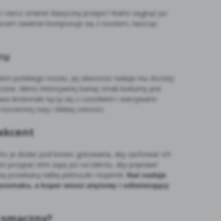
i nieco zmienić klasyczny przepis? Warto sięgnąć po
 korzeń świetnie komponuje się z rosołem, tworząc
ru
iem polskiego rosołu, jej obecność nadaje mu złocisty
tycznie. Mimo intensywnej barwy smak kurkumy jest
rawa doskonale łączy się z czosnkiem i warzywami
orzennej nuty i lekkiej ostrości.
 akcent
to je dodać pod koniec gotowania, aby zachować ich
ż posypać nimi zupę już na talerzu, aby poprawić
ię posiekaną natkę pietruszki i koperek.
Nać nadaje
posmaku, a koper wnosi anyżowy i odświeżający
ł smaczny?