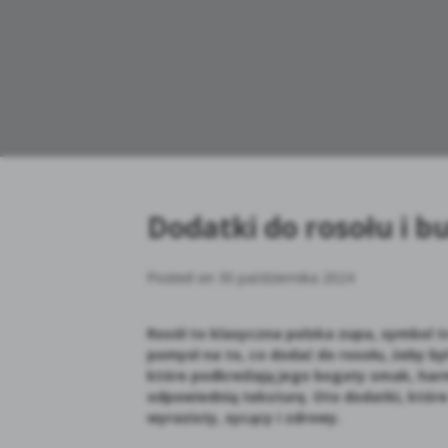
Dodatki do rosołu i b
Posted on
30 października 2024
Rosół to klasyczna polska zupa, symbol 
pomysł na to, co dodać do rosołu, żeby by
które podkreślają jego bogaty smak, ha
odpowiednią teksturę. Oto dodatki, które s
wyrazisty, sycący i zdrowy.