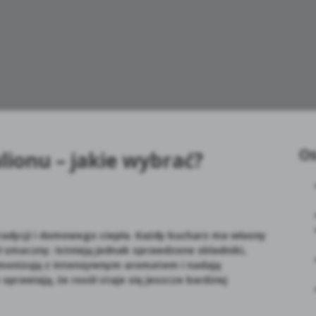
Os
ulionu – jakie wybrać?
tradycji i domowego ciepła. Każdy kucharz ma własny
ł smaczny. Istnieją jednak sprawdzone składniki,
rmonizują z intensywnym aromatem i nadają
prawiają, że rosół staje się jeszcze bardziej