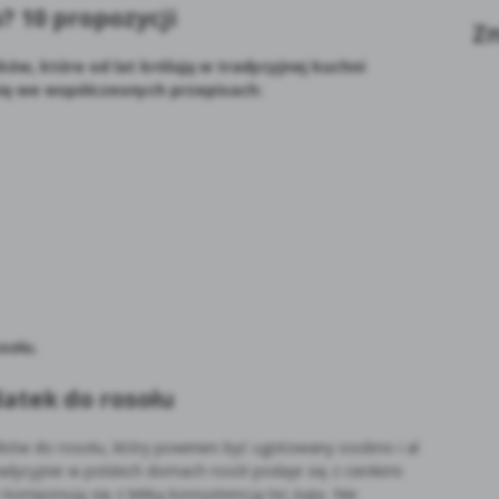
? 10 propozycji
Zn
ków, które od lat królują w tradycyjnej kuchni
 się we współczesnych przepisach:
sołu.
atek do rosołu
ków do rosołu, który powinien być ugotowany osobno i al
Tradycyjnie w polskich domach rosół podaje się z cienkimi
e komponują się z lekką konsystencją tej zupy. Nie