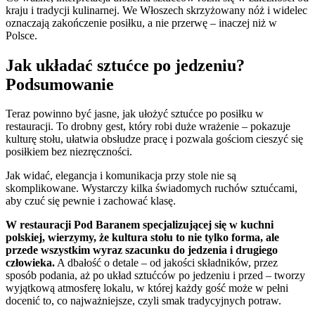
kraju i tradycji kulinarnej. We Włoszech skrzyżowany nóż i widelec
oznaczają zakończenie posiłku, a nie przerwę – inaczej niż w
Polsce.
Jak układać sztućce po jedzeniu?
Podsumowanie
Teraz powinno być jasne, jak ułożyć sztućce po posiłku w
restauracji. To drobny gest, który robi duże wrażenie – pokazuje
kulturę stołu, ułatwia obsłudze pracę i pozwala gościom cieszyć się
posiłkiem bez niezręczności.
Jak widać, elegancja i komunikacja przy stole nie są
skomplikowane. Wystarczy kilka świadomych ruchów sztućcami,
aby czuć się pewnie i zachować klasę.
W restauracji Pod Baranem specjalizującej się w kuchni
polskiej, wierzymy, że kultura stołu to nie tylko forma, ale
przede wszystkim wyraz szacunku do jedzenia i drugiego
człowieka.
A dbałość o detale – od jakości składników, przez
sposób podania, aż po układ sztućców po jedzeniu i przed – tworzy
wyjątkową atmosferę lokalu, w której każdy gość może w pełni
docenić to, co najważniejsze, czyli smak tradycyjnych potraw.