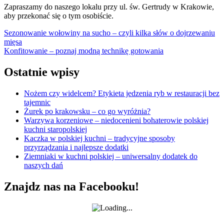
Zapraszamy do naszego lokalu przy ul. św. Gertrudy w Krakowie,
aby przekonać się o tym osobiście.
Nawigacja
Sezonowanie wołowiny na sucho – czyli kilka słów o dojrzewaniu
mięsa
wpisu
Konfitowanie – poznaj modną technikę gotowania
Ostatnie wpisy
Nożem czy widelcem? Etykieta jedzenia ryb w restauracji bez
tajemnic
Żurek po krakowsku – co go wyróżnia?
Warzywa korzeniowe – niedocenieni bohaterowie polskiej
kuchni staropolskiej
Kaczka w polskiej kuchni – tradycyjne sposoby
przyrządzania i najlepsze dodatki
Ziemniaki w kuchni polskiej – uniwersalny dodatek do
naszych dań
Znajdz nas na Facebooku!