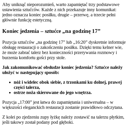
Aby uniknąć nieporozumień, warto zapamiętać trzy podstawowe
ustawienia sztućców. Każde z nich przekazuje inny komunikat:
jedno oznacza koniec posiłku, drugie – przerwę, a trzecie pełni
głównie funkcję estetyczną.
Koniec jedzenia – sztućce „na godzinę 17”
Pozycja sztućców „na godzinę 17” lub „16:20” dyskretnie informuje
obsługę restauracji o zakończeniu posiłku. Dzięki temu kelner wie,
że może zabrać talerz bez konieczności przerywania rozmowy i
burzenia komfortu gości przy stole.
Jak zakomunikować obsłudze koniec jedzenia? Sztućce należy
ułożyć w następujący sposób:
nóż i widelec obok siebie, z trzonkami ku dolnej, prawej
części talerza,
ostrze noża skierowane do jego wnętrza.
Pozycja „17:00” jest łatwa do zapamiętania i uniwersalna – w
większości eleganckich restauracji zostanie prawidłowo odczytana.
Z kolei po zjedzeniu zupy łyżkę należy zostawić na talerzu płytkim,
jeśli takowy został podany pod głęboki.