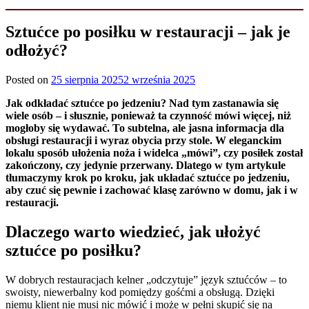
Sztućce po posiłku w restauracji – jak je
odłożyć?
Posted on
25 sierpnia 2025
2 września 2025
Jak odkładać sztućce po jedzeniu? Nad tym zastanawia się
wiele osób – i słusznie, ponieważ
ta czynność mówi więcej, niż
mogłoby się wydawać. To subtelna, ale jasna informacja dla
obsługi restauracji i wyraz obycia przy stole. W eleganckim
lokalu sposób ułożenia noża i widelca „mówi”, czy posiłek został
zakończony, czy jedynie przerwany. Dlatego w tym artykule
tłumaczymy krok po kroku, jak układać sztućce po jedzeniu,
aby czuć się pewnie i zachować klasę zarówno w domu, jak i w
restauracji.
Dlaczego warto wiedzieć, jak ułożyć
sztućce po posiłku?
W dobrych restauracjach kelner „odczytuje” język sztućców – to
swoisty, niewerbalny kod pomiędzy gośćmi a obsługą. Dzięki
niemu klient nie musi nic mówić i może w pełni skupić się na