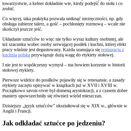
towarzystwie, a kelner dokładnie wie, kiedy podejść do stołu i co
zrobić.
Co więcej, taka praktyka pozwala uniknąć niezręczności, np. gdy
obsługa zabierze talerz, a gość – pochłonięty rozmową – wcale nie
skończył jeszcze jeść.
Układanie sztućców to więc nie tylko wyraz kultury osobistej, ale
też szacunku wobec osoby serwującej posiłek i kuchni, której efekt
pracy właśnie jest degustowany. Każda szanująca się
restauracja z
kuchnią polską
przywiązuje dużą wagę do etykiety stołowej.
I nie jest to współczesny wymysł – ma bowiem korzenie w historii
stołowej etykiety.
Pierwsze widelce do posiłków pojawiły się w renesansie, a zasady
etykiety zaczęto opisywać w książkach już w XVII i XVIII w.
Początkowo savoir-vivre był domeną arystokracji, a z czasem dobre
maniery upowszechniły się również wśród mieszczan.
Dzisiejszy „język sztućców” ukształtował się w XIX w., głównie w
Anglii i Francji.
Jak odkładać sztućce po jedzeniu?