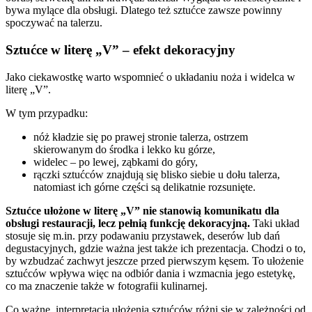
bywa mylące dla obsługi. Dlatego też sztućce zawsze powinny
spoczywać na talerzu.
Sztućce w literę „V” – efekt dekoracyjny
Jako ciekawostkę warto wspomnieć o układaniu noża i widelca w
literę „V”.
W tym przypadku:
nóż kładzie się po prawej stronie talerza, ostrzem
skierowanym do środka i lekko ku górze,
widelec – po lewej, ząbkami do góry,
rączki sztućców znajdują się blisko siebie u dołu talerza,
natomiast ich górne części są delikatnie rozsunięte.
Sztućce ułożone w literę „V” nie stanowią komunikatu dla
obsługi restauracji, lecz pełnią funkcję dekoracyjną.
Taki układ
stosuje się m.in. przy podawaniu przystawek, deserów lub dań
degustacyjnych, gdzie ważna jest także ich prezentacja. Chodzi o to,
by wzbudzać zachwyt jeszcze przed pierwszym kęsem. To ułożenie
sztućców wpływa więc na odbiór dania i wzmacnia jego estetykę,
co ma znaczenie także w fotografii kulinarnej.
Co ważne, interpretacja ułożenia sztućców różni się w zależności od