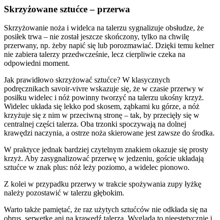
Skrzyżowane sztućce – przerwa
Skrzyżowanie noża i widelca na talerzu sygnalizuje obsłudze, że
posiłek trwa – nie został jeszcze skończony, tylko na chwilę
przerwany, np. żeby napić się lub porozmawiać. Dzięki temu kelner
nie zabiera talerzy przedwcześnie, lecz cierpliwie czeka na
odpowiedni moment.
Jak prawidłowo skrzyżować sztućce? W klasycznych
podręcznikach savoir-vivre wskazuje się, że w czasie przerwy w
posiłku widelec i nóż powinny tworzyć na talerzu ukośny krzyż.
Widelec układa się lekko pod skosem, ząbkami ku górze, a nóż
krzyżuje się z nim w przeciwną stronę – tak, by przecięły się w
centralnej części talerza. Oba trzonki spoczywają na dolnej
krawędzi naczynia, a ostrze noża skierowane jest zawsze do środka.
W praktyce jednak bardziej czytelnym znakiem okazuje się prosty
krzyż. Aby zasygnalizować przerwę w jedzeniu, goście układają
sztućce w znak plus: nóż leży poziomo, a widelec pionowo.
Z kolei w przypadku przerwy w trakcie spożywania zupy łyżkę
należy pozostawić w talerzu głębokim.
Warto także pamiętać, że raz użytych sztućców nie odkłada się na
obrus, serwetkę ani na krawędź talerza. Wygląda to nieestetycznie i